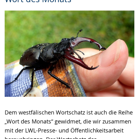
Leichten
Audio-
Video
Sprache
Unterstützung.
in
wechseln.
Deutscher
Gebärdensprache
wird
angezeigt.
Dem westfälischen Wortschatz ist auch die Reihe
„Wort des Monats“ gewidmet, die wir zusammen
mit der LWL-Presse- und Öffentlichkeitsarbeit