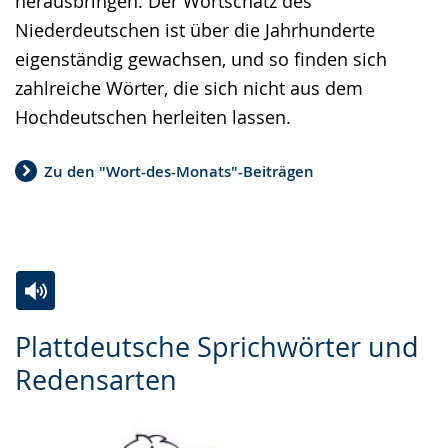
herausbringen. Der Wortschatz des
Niederdeutschen ist über die Jahrhunderte
eigenständig gewachsen, und so finden sich
zahlreiche Wörter, die sich nicht aus dem
Hochdeutschen herleiten lassen.
Zu den "Wort-des-Monats"-Beiträgen
Zur
Aktiviere
Ein
Plattdeutsche Sprichwörter und
Leichten
Audio-
Video
Redensarten
Sprache
Unterstützung.
in
wechseln.
Deutscher
Gebärdensprache