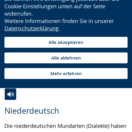
Cookie-Einstellungen unten auf der Seite
widerrufen.
Weitere Informationen finden Sie in unserer
Datenschutzerklärung
.
Alle akzeptieren
Alle ablehnen
Mehr erfahren
Zur
Aktiviere
Ein
Niederdeutsch
Leichten
Audio-
Video
Sprache
Unterstützung.
in
Die niederdeutschen Mundarten (Dialekte) haben
wechseln.
Deutscher