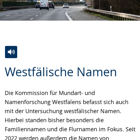
Zur
Aktiviere
Ein
Westfälische Namen
Leichten
Audio-
Video
Sprache
Unterstützung.
in
wechseln.
Deutscher
Die Kommission für Mundart- und
Gebärdensprache
Namenforschung Westfalens befasst sich auch
wird
mit der Untersuchung westfälischer Namen.
angezeigt.
Hierbei standen bisher besonders die
Familiennamen und die Flurnamen im Fokus. Seit
2022 werden außerdem die Namen von