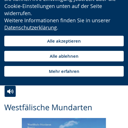
Cookie-Einstellungen unten auf der Seite
widerrufen.
Weitere Informationen finden Sie in unserer
Datenschutzerklärung
.
Alle akzeptieren
Alle ablehnen
Mehr erfahren
Zur
Aktiviere
Ein
Westfälische Mundarten
Leichten
Audio-
Video
Sprache
Unterstützung.
in
wechseln.
Deutscher