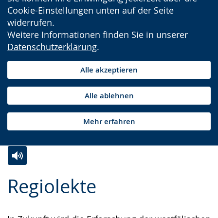
Cookie-Einstellungen unten auf der Seite
widerrufen.
Weitere Informationen finden Sie in unserer
Datenschutzerklärung
.
Alle akzeptieren
Alle ablehnen
Mehr erfahren
Zur
Aktiviere
Ein
Regiolekte
Leichten
Audio-
Video
Sprache
Unterstützung.
in
wechseln.
Deutscher