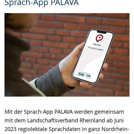
Sprach-App PALAVA
Leichten
Audio-
Video
Sprache
Unterstützung.
in
wechseln.
Deutscher
Gebärdensprache
wird
angezeigt.
Mit der Sprach-App PALAVA werden gemeinsam
mit dem Landschaftsverband Rheinland ab Juni
2023 regiolektale Sprachdaten in ganz Nordrhein-