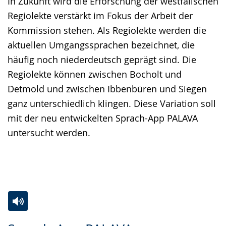
In Zukunft wird die Erforschung der westfälischen
Gebärdensprache
Regiolekte verstärkt im Fokus der Arbeit der
wird
Kommission stehen. Als Regiolekte werden die
angezeigt.
aktuellen Umgangssprachen bezeichnet, die
häufig noch niederdeutsch geprägt sind. Die
Regiolekte können zwischen Bocholt und
Detmold und zwischen Ibbenbüren und Siegen
ganz unterschiedlich klingen. Diese Variation soll
mit der neu entwickelten Sprach-App PALAVA
untersucht werden.
Zur
Aktiviere
Ein