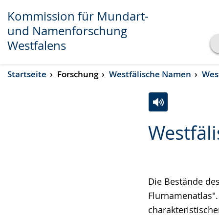
Kommission für Mundart-
und Namenforschung
Westfalens
Transkript anzeigen
Startseite
Forschung
Westfälische Namen
Wes
Abspielen
Pausieren
Zur
Aktiviere
Ein
Westfäl
Leichten
Audio-
Video
Sprache
Unterstützung.
in
wechseln.
Deutscher
Gebärdensprach
Die Bestände des
wird
Flurnamenatlas". 
angezeigt.
charakteristisch