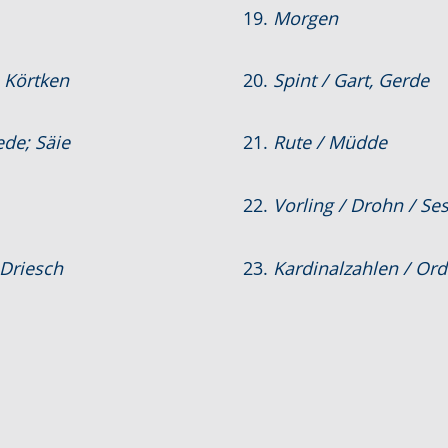
19.
Morgen
; Körtken
20.
Spint / Gart, Gerde
ede; Säie
21.
Rute / Müdde
22.
Vorling / Drohn / Ses
 Driesch
23.
Kardinalzahlen / Ord