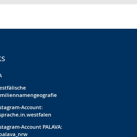
ks
A
stfälische
miliennamengeografie
stagram-Account:
prache.in.westfalen
stagram-Account PALAVA:
palava_nrw