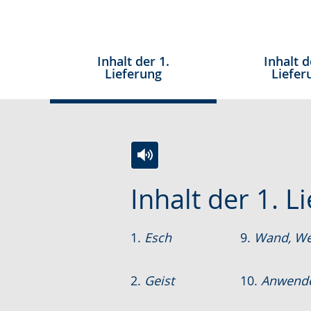
Inhalt der 1.
Inhalt d
Lieferung
Liefer
Zur
Aktiviere
Ein
Inhalt der 1. L
Leichten
Audio-
Video
Sprache
Unterstützung.
in
1.
Esch
9.
Wand, We
wechseln.
Deutscher
Gebärdensprache
wird
2.
Geist
10.
Anwende
angezeigt.