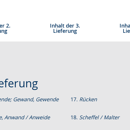
er 2.
Inhalt der 3.
Inha
ung
Lieferung
Li
ieferung
nde; Gewand, Gewende
17.
Rücken
, Anwand / Anweide
18.
Scheffel / Malter